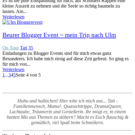
Es ist die pure Entspannung für mich, auf Schusters Rappen eine
kleine Auszeit zu nehmen und die Seele so richtig baumeln zu
lassen. Am...
Weiterlesen
Beurer Blogger Event ~ mein Trip nach Ulm
On Tour
Tati
35
Einladungen zu Blogger Events sind für mich etwas ganz
Besonderes. Ich habe mich riesig auf diese Zeit gefreut. So ging es
für mich von...
Weiterlesen
1
...
3
4
5
Seite 4 von 5
Huhu und hallöchen! Hier tobe ich mich aus... Tati -
Familienmensch, Mama², Quasselstrippe, DramaQueen,
Lachtaube, Träumerin und Genießerin. Ihr mögt es, in einem
bunten Mix aus Themen zu stöbern? Macht es Euch flauschig &
gemütlich, viel Spaß beim Schmökern.