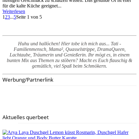
nussigen Geschmack zu schätzen wissen. Das gesunde Öl ist eher
für die kalte Küche geeignet...
Weiterlesen
1
2
3
...
5
Seite 1 von 5
Huhu und hallöchen! Hier tobe ich mich aus... Tati -
Familienmensch, Mama², Quasselstrippe, DramaQueen,
Lachtaube, Träumerin und Genießerin. Ihr mögt es, in einem
bunten Mix aus Themen zu stöbern? Macht es Euch flauschig &
gemütlich, viel Spaß beim Schmökern.
Werbung/Partnerlink
Aktuelles querbeet