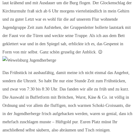
laut krähend und mit Ausdauer um die Burg flogen. Der Glockenschlag der
Kirchturmuhr fraß sich ab 6 Uhr morgens viertelstündlich in mein Gehirn
und zu guter Letzt war es wohl für die auf unserem Flur wohnende
Jugendgruppe Zeit zum Aufstehen, der Gruppenleiter bollerte lautstark mit
der Faust vor die Türen und weckte seine Truppe. Als ich aus dem Bett
geklettert war und in den Spiegel sah, erblickte ich es, das Gespenst in
Form von mir selbst. Ganz schön gruselig der Anblick. 😉
Das Frühstück ist ausbaufähig, damit meine ich nicht einmal das Angebot,
sondern die Uhrzeit. So habt Ihr nur eine Stunde Zeit zum Frühstücken,
und zwar von 7:30 bis 8:30 Uhr. Das fanden wir alle zu früh und zu kurz.
Die Auswahl in Buffetform mit Brötchen, Wurst, Käse & Co. ist völlig in
Ordnung und vor allem die fluffigen, noch warmen Schoki-Croissants, die
in der Jugendherberge frisch aufgebacken werden, waren so genial, dass ich
mehrfach zuschlagen musste – Hüftgold pur. Euren Platz müsst Ihr
anschließend selbst säubern, also abräumen und Tisch reinigen.