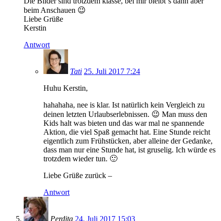
Die Bilder sind trotzdem klasse, bei mir bleibt´s dann aber
beim Anschauen 😉
Liebe Grüße
Kerstin
Antwort
Tati
25. Juli 2017 7:24
Huhu Kerstin,
hahahaha, nee is klar. Ist natürlich kein Vergleich zu
deinen letzten Urlaubserlebnissen. 😉 Man muss den
Kids halt was bieten und das war mal ne spannende
Aktion, die viel Spaß gemacht hat. Eine Stunde reicht
eigentlich zum Frühstücken, aber alleine der Gedanke,
dass man nur eine Stunde hat, ist gruselig. Ich würde es
trotzdem wieder tun. 🙂
Liebe Grüße zurück –
Antwort
Perdita
24. Juli 2017 15:03