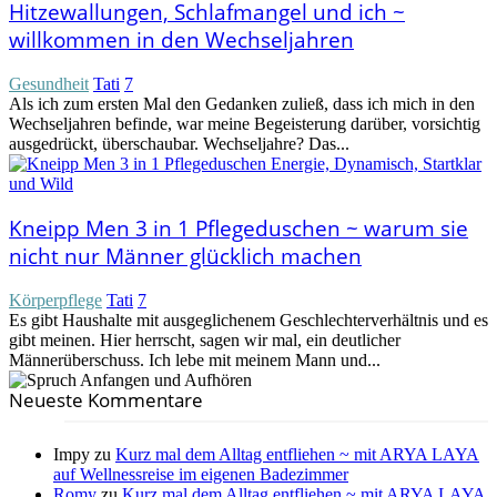
Hitzewallungen, Schlafmangel und ich ~
willkommen in den Wechseljahren
Gesundheit
Tati
7
Als ich zum ersten Mal den Gedanken zuließ, dass ich mich in den
Wechseljahren befinde, war meine Begeisterung darüber, vorsichtig
ausgedrückt, überschaubar. Wechseljahre? Das...
Kneipp Men 3 in 1 Pflegeduschen ~ warum sie
nicht nur Männer glücklich machen
Körperpflege
Tati
7
Es gibt Haushalte mit ausgeglichenem Geschlechterverhältnis und es
gibt meinen. Hier herrscht, sagen wir mal, ein deutlicher
Männerüberschuss. Ich lebe mit meinem Mann und...
Neueste Kommentare
Impy
zu
Kurz mal dem Alltag entfliehen ~ mit ARYA LAYA
auf Wellnessreise im eigenen Badezimmer
Romy
zu
Kurz mal dem Alltag entfliehen ~ mit ARYA LAYA