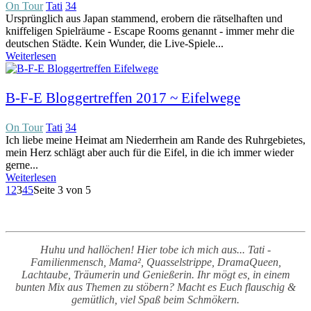
On Tour
Tati
34
Ursprünglich aus Japan stammend, erobern die rätselhaften und
kniffeligen Spielräume - Escape Rooms genannt - immer mehr die
deutschen Städte. Kein Wunder, die Live-Spiele...
Weiterlesen
B-F-E Bloggertreffen 2017 ~ Eifelwege
On Tour
Tati
34
Ich liebe meine Heimat am Niederrhein am Rande des Ruhrgebietes,
mein Herz schlägt aber auch für die Eifel, in die ich immer wieder
gerne...
Weiterlesen
1
2
3
4
5
Seite 3 von 5
Huhu und hallöchen! Hier tobe ich mich aus... Tati -
Familienmensch, Mama², Quasselstrippe, DramaQueen,
Lachtaube, Träumerin und Genießerin. Ihr mögt es, in einem
bunten Mix aus Themen zu stöbern? Macht es Euch flauschig &
gemütlich, viel Spaß beim Schmökern.