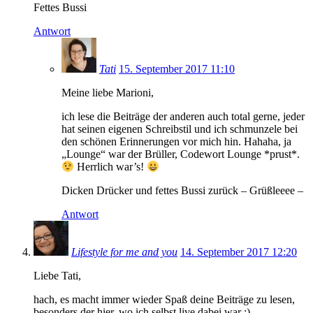
Fettes Bussi
Antwort
Tati
15. September 2017 11:10
Meine liebe Marioni,
ich lese die Beiträge der anderen auch total gerne, jeder
hat seinen eigenen Schreibstil und ich schmunzele bei
den schönen Erinnerungen vor mich hin. Hahaha, ja
„Lounge“ war der Brüller, Codewort Lounge *prust*.
Herrlich war’s!
Dicken Drücker und fettes Bussi zurück – Grüßleeee –
Antwort
Lifestyle for me and you
14. September 2017 12:20
Liebe Tati,
hach, es macht immer wieder Spaß deine Beiträge zu lesen,
besonders der hier, wo ich selbst live dabei war :).