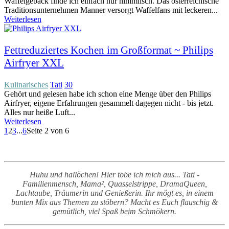
Waffelgebäck finde ich einfach nur himmlisch. Das österreichische
Traditionsunternehmen Manner versorgt Waffelfans mit leckeren...
Weiterlesen
Fettreduziertes Kochen im Großformat ~ Philips
Airfryer XXL
Kulinarisches
Tati
30
Gehört und gelesen habe ich schon eine Menge über den Philips
Airfryer, eigene Erfahrungen gesammelt dagegen nicht - bis jetzt.
Alles nur heiße Luft...
Weiterlesen
1
2
3
...
6
Seite 2 von 6
Huhu und hallöchen! Hier tobe ich mich aus... Tati -
Familienmensch, Mama², Quasselstrippe, DramaQueen,
Lachtaube, Träumerin und Genießerin. Ihr mögt es, in einem
bunten Mix aus Themen zu stöbern? Macht es Euch flauschig &
gemütlich, viel Spaß beim Schmökern.