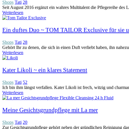
Shops
Tati
28
Seit August 2016 ergänzt ein wahres Multitalent die Pflegereihe des 
Weiterlesen
Ein duftes Duo ~ TOM TAILOR Exclusive für sie u
Shops
Tati
28
Gehört Ihr zu denen, die sich in einen Duft verliebt haben, ihn nahez
Weiterlesen
Kater Likoli ~ ein klares Statement
Shops
Tati
52
Ich bin ihm längst verfallen. Kater Likoli ist frech, witzig und charm
Weiterlesen
Meine Gesichtsgrundpflege mit La mer
Shops
Tati
20
Zur Gesichtsgrundpflege gehört neben der gründlichen Reinigung das a