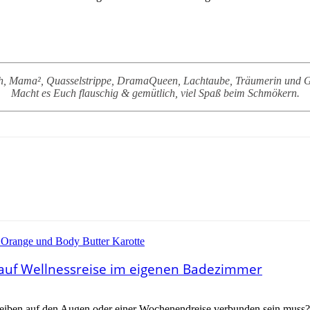
sch, Mama², Quasselstrippe, DramaQueen, Lachtaube, Träumerin und Ge
Macht es Euch flauschig & gemütlich, viel Spaß beim Schmökern.
 auf Wellnessreise im eigenen Badezimmer
eiben auf den Augen oder einer Wochenendreise verbunden sein muss? 