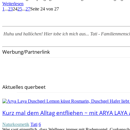
Weiterlesen
1
...
23
24
25
...
27
Seite 24 von 27
Huhu und hallöchen! Hier tobe ich mich aus... Tati - Familienmen
Werbung/Partnerlink
Aktuelles querbeet
Kurz mal dem Alltag entfliehen ~ mit ARYA LAYA
Naturkosmetik
Tati
6
Wer sagt eigentlich, dass Wellness immer mit Bademantel, Gurkensch