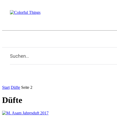
Beauty
Familie
Kulinarisches
Li
Home
Suchen...
Start
Düfte
Seite 2
Düfte