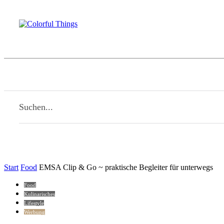
Beauty
Familie
Kulinarisches
Li
Home
Suchen...
Start
Food
EMSA Clip & Go ~ praktische Begleiter für unterwegs
Food
Kulinarisches
Lifestyle
Werbung