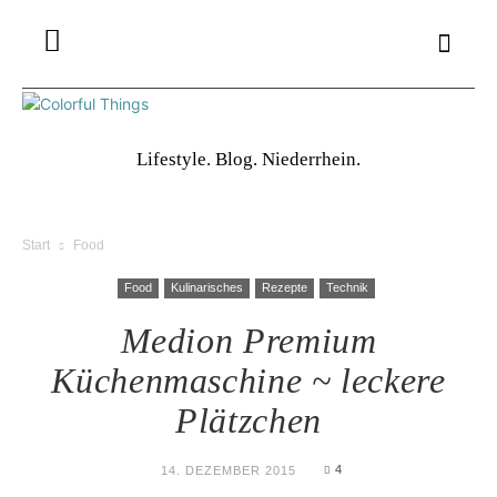
Lifestyle. Blog. Niederrhein.
Start
Food
Food
Kulinarisches
Rezepte
Technik
Medion Premium
Küchenmaschine ~ leckere
Plätzchen
4
14. DEZEMBER 2015