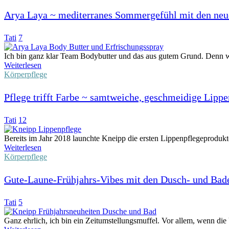
Arya Laya ~ mediterranes Sommergefühl mit den neu
Tati
7
Ich bin ganz klar Team Bodybutter und das aus gutem Grund. Denn wen
Weiterlesen
Körperpflege
Pflege trifft Farbe ~ samtweiche, geschmeidige Lipp
Tati
12
Bereits im Jahr 2018 launchte Kneipp die ersten Lippenpflegeprodukt
Weiterlesen
Körperpflege
Gute-Laune-Frühjahrs-Vibes mit den Dusch- und Bad
Tati
5
Ganz ehrlich, ich bin ein Zeitumstellungsmuffel. Vor allem, wenn die 