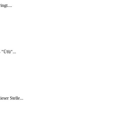
ngt....
 "Üfü"...
ser Stelle...