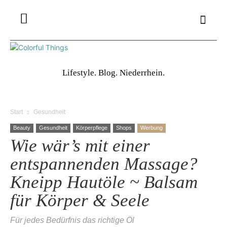
Lifestyle. Blog. Niederrhein.
Start
Gesundheit
Beauty
Gesundheit
Körperpflege
Shops
Werbung
Wie wär’s mit einer
entspannenden Massage?
Kneipp Hautöle ~ Balsam
für Körper & Seele
Für jedes Bedürfnis das richtige Öl