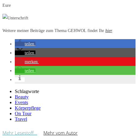
Eure
Weitere meiner Beiträge zum Thema GEHWOL findet Ihr
hier
.
teilen
teilen
merken
teilen
Schlagworte
Beauty
Events
Körperpflege
On Tour
Travel
Mehr Lesestoff...
Mehr vom Autor