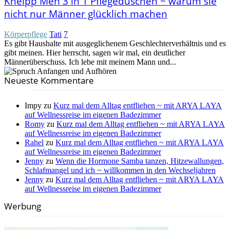
Kneipp Men 3 in 1 Pflegeduschen ~ warum sie
nicht nur Männer glücklich machen
Körperpflege
Tati
7
Es gibt Haushalte mit ausgeglichenem Geschlechterverhältnis und es
gibt meinen. Hier herrscht, sagen wir mal, ein deutlicher
Männerüberschuss. Ich lebe mit meinem Mann und...
Neueste Kommentare
Impy
zu
Kurz mal dem Alltag entfliehen ~ mit ARYA LAYA
auf Wellnessreise im eigenen Badezimmer
Romy
zu
Kurz mal dem Alltag entfliehen ~ mit ARYA LAYA
auf Wellnessreise im eigenen Badezimmer
Rahel
zu
Kurz mal dem Alltag entfliehen ~ mit ARYA LAYA
auf Wellnessreise im eigenen Badezimmer
Jenny
zu
Wenn die Hormone Samba tanzen, Hitzewallungen,
Schlafmangel und ich ~ willkommen in den Wechseljahren
Jenny
zu
Kurz mal dem Alltag entfliehen ~ mit ARYA LAYA
auf Wellnessreise im eigenen Badezimmer
Werbung