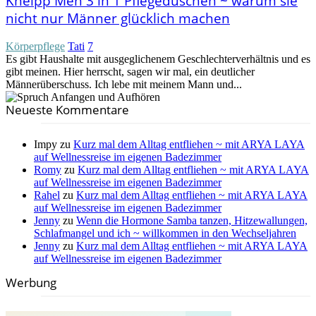
Kneipp Men 3 in 1 Pflegeduschen ~ warum sie
nicht nur Männer glücklich machen
Körperpflege
Tati
7
Es gibt Haushalte mit ausgeglichenem Geschlechterverhältnis und es
gibt meinen. Hier herrscht, sagen wir mal, ein deutlicher
Männerüberschuss. Ich lebe mit meinem Mann und...
Neueste Kommentare
Impy
zu
Kurz mal dem Alltag entfliehen ~ mit ARYA LAYA
auf Wellnessreise im eigenen Badezimmer
Romy
zu
Kurz mal dem Alltag entfliehen ~ mit ARYA LAYA
auf Wellnessreise im eigenen Badezimmer
Rahel
zu
Kurz mal dem Alltag entfliehen ~ mit ARYA LAYA
auf Wellnessreise im eigenen Badezimmer
Jenny
zu
Wenn die Hormone Samba tanzen, Hitzewallungen,
Schlafmangel und ich ~ willkommen in den Wechseljahren
Jenny
zu
Kurz mal dem Alltag entfliehen ~ mit ARYA LAYA
auf Wellnessreise im eigenen Badezimmer
Werbung