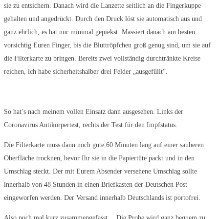
sie zu entsichern. Danach wird die Lanzette seitlich an die Fingerkuppe
gehalten und angedrückt. Durch den Druck löst sie automatisch aus und
ganz ehrlich, es hat nur minimal gepiekst. Massiert danach am besten
vorsichtig Euren Finger, bis die Bluttröpfchen groß genug sind, um sie auf
die Filterkarte zu bringen. Bereits zwei vollständig durchtränkte Kreise
reichen, ich habe sicherheitshalber drei Felder „ausgefüllt“.
So hat’s nach meinem vollen Einsatz dann ausgesehen. Links der
Coronavirus Antikörpertest, rechts der Test für den Impfstatus.
Die Filterkarte muss dann noch gute 60 Minuten lang auf einer sauberen
Oberfläche trocknen, bevor Ihr sie in die Papiertüte packt und in den
Umschlag steckt. Der mit Eurem Absender versehene Umschlag sollte
innerhalb von 48 Stunden in einen Briefkasten der Deutschen Post
eingeworfen werden. Der Versand innerhalb Deutschlands ist portofrei.
Also noch mal kurz zusammengefasst… Die Probe wird ganz bequem zu