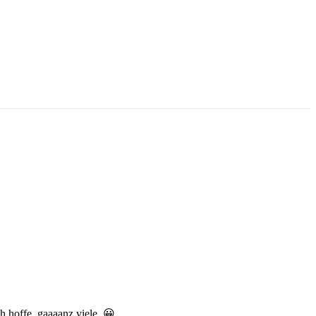
h hoffe, gaaaanz viele. 😀