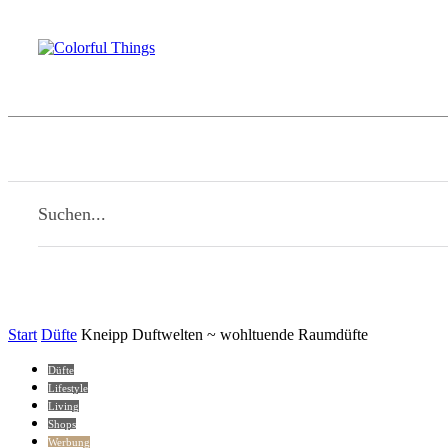
Beauty
Familie
Kulinarisches
Li
Home
Suchen...
Start
Düfte
Kneipp Duftwelten ~ wohltuende Raumdüfte
Düfte
Lifestyle
Living
Shops
Werbung