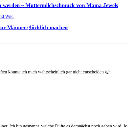
en werden ~ Muttermilchschmuck von Mama Jewels
 nur Männer glücklich machen
ften könnte ich mich wahrscheinlich gar nicht entscheiden 🙂
 super. Ich bin gespannt, welche Düfte es demnächst noch geben wird. Ic