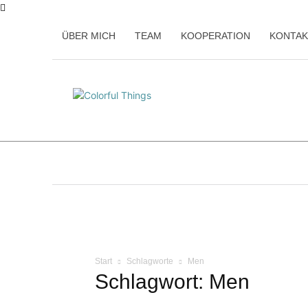
ÜBER MICH
TEAM
KOOPERATION
KONTAK
Home
Beauty
Familie
Kulina
Start
Schlagworte
Men
Schlagwort: Men