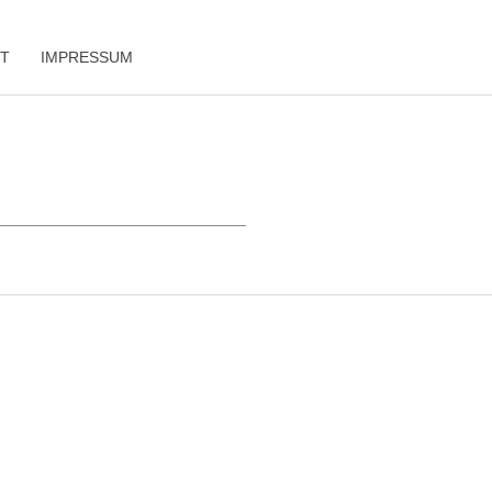
T
IMPRESSUM
risches
Lifestyle
On Tour
Mehr