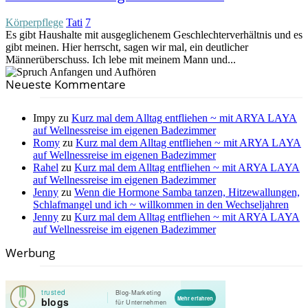
Körperpflege
Tati
7
Es gibt Haushalte mit ausgeglichenem Geschlechterverhältnis und es
gibt meinen. Hier herrscht, sagen wir mal, ein deutlicher
Männerüberschuss. Ich lebe mit meinem Mann und...
Neueste Kommentare
Impy
zu
Kurz mal dem Alltag entfliehen ~ mit ARYA LAYA
auf Wellnessreise im eigenen Badezimmer
Romy
zu
Kurz mal dem Alltag entfliehen ~ mit ARYA LAYA
auf Wellnessreise im eigenen Badezimmer
Rahel
zu
Kurz mal dem Alltag entfliehen ~ mit ARYA LAYA
auf Wellnessreise im eigenen Badezimmer
Jenny
zu
Wenn die Hormone Samba tanzen, Hitzewallungen,
Schlafmangel und ich ~ willkommen in den Wechseljahren
Jenny
zu
Kurz mal dem Alltag entfliehen ~ mit ARYA LAYA
auf Wellnessreise im eigenen Badezimmer
Werbung