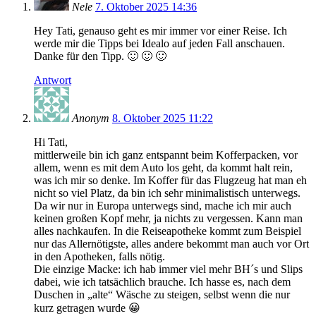
Nele
7. Oktober 2025 14:36
Hey Tati, genauso geht es mir immer vor einer Reise. Ich
werde mir die Tipps bei Idealo auf jeden Fall anschauen.
Danke für den Tipp. 🙂 🙂 🙂
Antwort
Anonym
8. Oktober 2025 11:22
Hi Tati,
mittlerweile bin ich ganz entspannt beim Kofferpacken, vor
allem, wenn es mit dem Auto los geht, da kommt halt rein,
was ich mir so denke. Im Koffer für das Flugzeug hat man eh
nicht so viel Platz, da bin ich sehr minimalistisch unterwegs.
Da wir nur in Europa unterwegs sind, mache ich mir auch
keinen großen Kopf mehr, ja nichts zu vergessen. Kann man
alles nachkaufen. In die Reiseapotheke kommt zum Beispiel
nur das Allernötigste, alles andere bekommt man auch vor Ort
in den Apotheken, falls nötig.
Die einzige Macke: ich hab immer viel mehr BH´s und Slips
dabei, wie ich tatsächlich brauche. Ich hasse es, nach dem
Duschen in „alte“ Wäsche zu steigen, selbst wenn die nur
kurz getragen wurde 😀