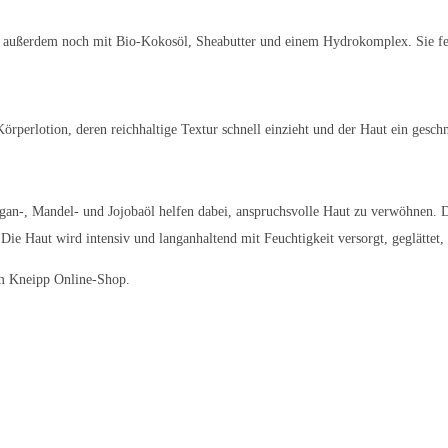
außerdem noch mit Bio-Kokosöl, Sheabutter und einem Hydrokomplex. Sie fettet
Körperlotion, deren reichhaltige Textur schnell einzieht und der Haut ein gesc
gan-, Mandel- und Jojobaöl helfen dabei, anspruchsvolle Haut zu verwöhnen. D
 Haut wird intensiv und langanhaltend mit Feuchtigkeit versorgt, geglättet, ge
im Kneipp Online-Shop.