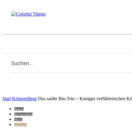
Beauty
Familie
Kulinarisches
Li
Home
Suchen...
Start
Körperpflege
Das sanfte Bio-Trio ~ Kneipps verführerischen Kö
Beauty
Körperpflege
Shops
Werbung