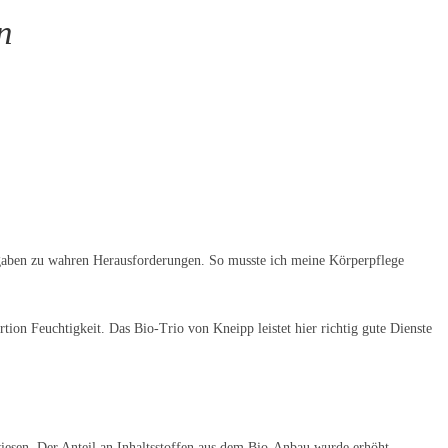
n
fgaben zu wahren Herausforderungen. So musste ich meine Körperpflege
on Feuchtigkeit. Das Bio-Trio von Kneipp leistet hier richtig gute Dienste
esen. Der Anteil an Inhaltsstoffen aus dem Bio-Anbau wurde erhöht.