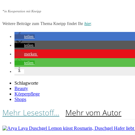
*in Kooperation mit Kneipp
Weitere Beiträge zum Thema Kneipp findet Ihr
hier
.
teilen
teilen
merken
teilen
Schlagworte
Beauty
Körperpflege
Shops
Mehr Lesestoff...
Mehr vom Autor