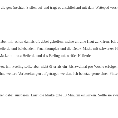
ie gewünschten Stellen auf und tragt es anschließend mit dem Wattepad vorsic
haben mir schon damals oft dabei geholfen, meine unreine Haut zu klären. Ich
Heilerde und belebendem Fruchtkomplex und die Detox-Maske mit schwarzer Hei
Maske mit rosa Heilerde und das Peeling mit weißer Heilerde.
or. Ein Peeling sollte aber nicht öfter als ein- bis zweimal pro Woche erfolge
e weitere Vorbereitungen aufgetragen werden. Ich benutze gerne einen Pinsel
 dabei aussparen. Lasst die Maske gute 10 Minuten einwirken. Sollte sie zwisch