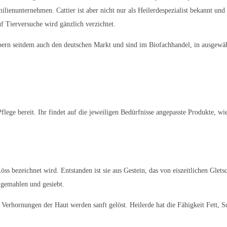
lienunternehmen. Cattier ist aber nicht nur als Heilerdespezialist bekannt und
f Tierversuche wird gänzlich verzichtet.
bern seitdem auch den deutschen Markt und sind im Biofachhandel, in ausgewä
flege bereit. Ihr findet auf die jeweiligen Bedürfnisse angepasste Produkte, wi
 Löss bezeichnet wird. Entstanden ist sie aus Gestein, das von eiszeitlichen G
, gemahlen und gesiebt.
nd Verhornungen der Haut werden sanft gelöst. Heilerde hat die Fähigkeit Fett,