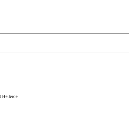
festyle
On Tour
Mehr
t Heilerde