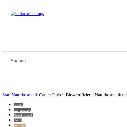
Beauty
Familie
Kulinarisches
Li
Home
Suchen...
Start
Naturkosmetik
Cattier Paris ~ Bio-zertifizierte Naturkosmetik mi
Beauty
Körperpflege
Naturkosmetik
Shops
Werbung