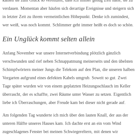
kamen sie zum Glück so vereinzelt, dass ich immer genug Zeit hatte, sie zu
verdauen. Momentan aber häufen sich derartige Ereignisse und steigern sich
in letzter Zeit zu ihrem vermeintlichen Höhepunkt. Denke ich zumindest,
wer weiß, was noch kommt. Schlimmer geht immer heißt es doch so schön.
Ein Unglück kommt selten allein
Anfang November war unsere Internetverbindung plötzlich gänzlich
verschwunden und rief neben Schnappatmung meinerseits und den übelsten
Schimpfwörtern meiner Jungs die Telekom auf den Plan, die unseren halben
Vorgarten aufgrund eines defekten Kabels umgrub. Soweit so gut. Zwei
Tage später wurden wir von einem geplatzten Heizungsschlauch im Keller
überrascht, der es schaffte, zwei Räume unter Wasser zu setzen. Eigentlich
liebe ich Überraschungen, aber Freude kam bei dieser nicht gerade auf.
Am folgenden Tag wunderte ich mich über den lauten Knall, der aus der
unteren Hälfte unseres Hauses kam. Ich dachte erst an ein vom Wind
zugeschlagenes Fenster bei meinen Schwiegereltern, mit denen wir