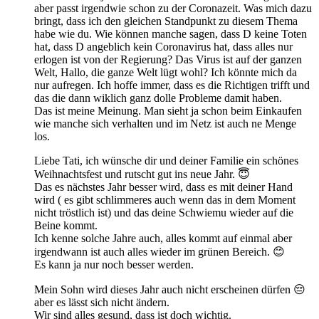
aber passt irgendwie schon zu der Coronazeit. Was mich dazu
bringt, dass ich den gleichen Standpunkt zu diesem Thema
habe wie du. Wie können manche sagen, dass D keine Toten
hat, dass D angeblich kein Coronavirus hat, dass alles nur
erlogen ist von der Regierung? Das Virus ist auf der ganzen
Welt, Hallo, die ganze Welt lügt wohl? Ich könnte mich da
nur aufregen. Ich hoffe immer, dass es die Richtigen trifft und
das die dann wiklich ganz dolle Probleme damit haben.
Das ist meine Meinung. Man sieht ja schon beim Einkaufen
wie manche sich verhalten und im Netz ist auch ne Menge
los.
Liebe Tati, ich wünsche dir und deiner Familie ein schönes
Weihnachtsfest und rutscht gut ins neue Jahr. 😇
Das es nächstes Jahr besser wird, dass es mit deiner Hand
wird ( es gibt schlimmeres auch wenn das in dem Moment
nicht tröstlich ist) und das deine Schwiemu wieder auf die
Beine kommt.
Ich kenne solche Jahre auch, alles kommt auf einmal aber
irgendwann ist auch alles wieder im grünen Bereich. 😊
Es kann ja nur noch besser werden.
Mein Sohn wird dieses Jahr auch nicht erscheinen dürfen 😔
aber es lässt sich nicht ändern.
Wir sind alles gesund, dass ist doch wichtig.