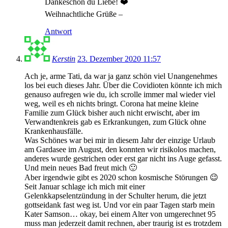
Dankeschön du Liebe! ❤️
Weihnachtliche Grüße –
Antwort
Kerstin
23. Dezember 2020 11:57
Ach je, arme Tati, da war ja ganz schön viel Unangenehmes
los bei euch dieses Jahr. Über die Covidioten könnte ich mich
genauso aufregen wie du, ich scrolle immer mal wieder viel
weg, weil es eh nichts bringt. Corona hat meine kleine
Familie zum Glück bisher auch nicht erwischt, aber im
Verwandtenkreis gab es Erkrankungen, zum Glück ohne
Krankenhausfälle.
Was Schönes war bei mir in diesem Jahr der einzige Urlaub
am Gardasee im August, den konnten wir risikolos machen,
anderes wurde gestrichen oder erst gar nicht ins Auge gefasst.
Und mein neues Bad freut mich 🙂
Aber irgendwie gibt es 2020 schon kosmische Störungen 😉
Seit Januar schlage ich mich mit einer
Gelenkkapselentzündung in der Schulter herum, die jetzt
gottseidank fast weg ist. Und vor ein paar Tagen starb mein
Kater Samson… okay, bei einem Alter von umgerechnet 95
muss man jederzeit damit rechnen, aber traurig ist es trotzdem