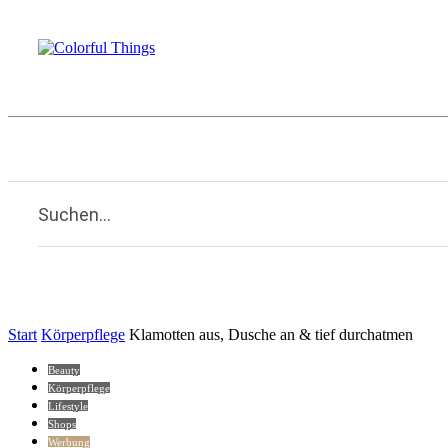
Beauty
Familie
Kulinarisches
Li
Home
Suchen...
Start
Körperpflege
Klamotten aus, Dusche an & tief durchatmen
Beauty
Körperpflege
Lifestyle
Shops
Werbung