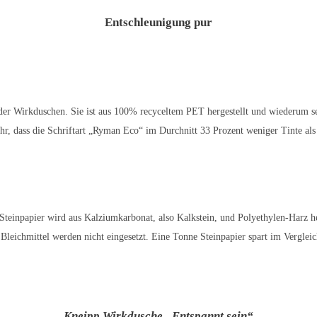
Entschleunigung pur
er Wirkduschen. Sie ist aus 100% recyceltem PET hergestellt und wiederum selb
 Ihr, dass die Schriftart „Ryman Eco“ im Durchnitt 33 Prozent weniger Tinte als
. Steinpapier wird aus Kalziumkarbonat, also Kalkstein, und Polyethylen-Harz h
leichmittel werden nicht eingesetzt. Eine Tonne Steinpapier spart im Verglei
Kneipp Wirkdusche „Entspannt sein“