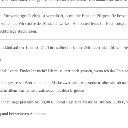
in vorheriges Peeling ist vorteilhaft, damit die Haut die Pflegestoffe besse
ollten die Wirkstoffe der Maske einwirken. Am besten lehnt Ihr Euch entspann
achtpflege abschließen.
ühl auf der Haut ist. Die Türe solltet Ihr in der Zeit lieber nicht öffnen. S
al Lecter. Findet Ihr nicht? Ich muss jetzt noch grinsen, wenn ich das Foto se
eine gestresste Haut konnte die Maske zwar nicht wegzaubern, aber sie sah nach
es in allem war ich sehr zufrieden mit dem Ergebnis.
nhalt liegt preislich bei 59,90 €. Somit liegt eine Maske bei stolzen 11,98 €, w
p
und bei weiteren Anbietern.