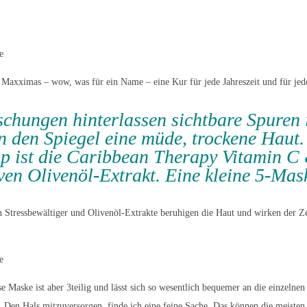
axximas – wow, was für ein Name – eine Kur für jede Jahreszeit und für jed
schungen hinterlassen sichtbare Spuren 
in den Spiegel eine müde, trockene Haut
pp ist die Caribbean Therapy Vitamin C
en Olivenöl-Extrakt. Eine kleine 5-Mask
in Stressbewältiger und Olivenöl-Extrakte beruhigen die Haut und wirken der Z
Maske ist aber 3teilig und lässt sich so wesentlich bequemer an die einzelnen 
. Den Hals mitzuversorgen, finde ich eine feine Sache. Das können die meiste