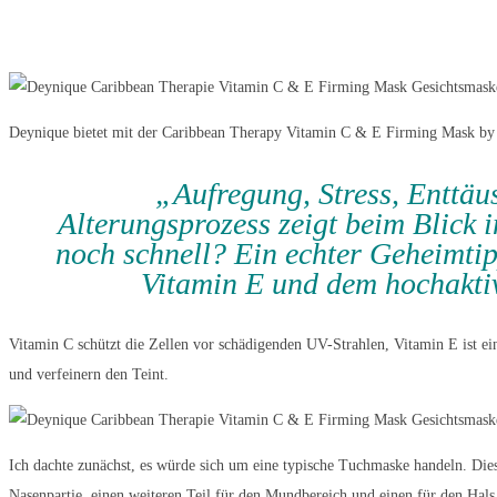
Deynique bietet mit der Caribbean Therapy Vitamin C & E Firming Mask by M
„Aufregung, Stress, Enttäu
Alterungsprozess zeigt beim Blick 
noch schnell? Ein echter Geheimti
Vitamin E und dem hochaktiv
Vitamin C schützt die Zellen vor schädigenden UV-Strahlen, Vitamin E ist e
und verfeinern den Teint.
Ich dachte zunächst, es würde sich um eine typische Tuchmaske handeln. Diese 
Nasenpartie, einen weiteren Teil für den Mundbereich und einen für den Hals