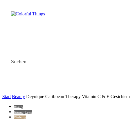
Home
Beauty
Familie
Kulinarisches
Suchen...
Start
Beauty
Deynique Caribbean Therapy Vitamin C & E Gesichtsm
Beauty
Körperpflege
Werbung