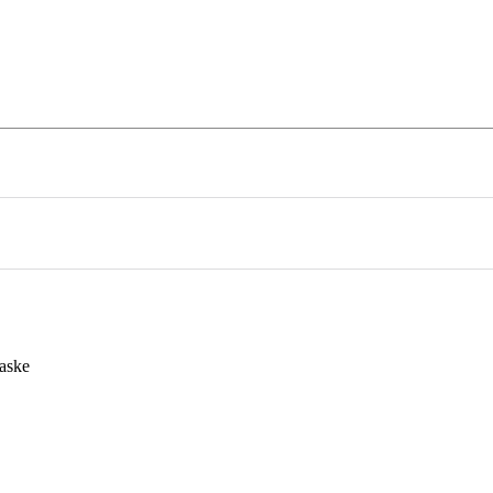
Lifestyle
On Tour
Mehr
aske