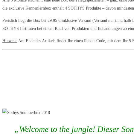
Alle 3 Monate erscheint eine neue Box des Pflegespezialisten – ganz ohne Abo
die exclusive Kennenlernbox enthält 4 SOTHYS Produkte – davon mindestens
Preislich liegt die Box bei 29,95 € inklusive Versand (Versand nur innerhal
SOTHYS Instituten bei einem Kauf von Produkten und Behandlungen ab eine
Hinweis:
Am Ende des Artikels findet Ihr einen Rabatt-Code, mit dem Ihr 
„Welcome to the jungle! Dieser Som