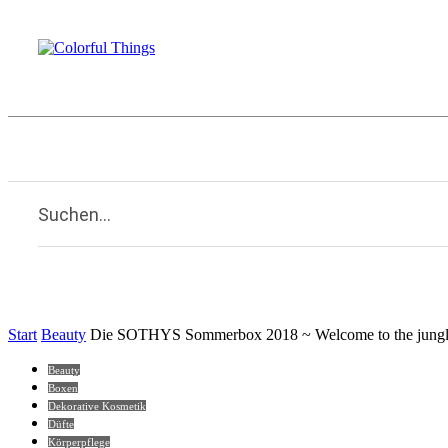
Beauty
Familie
Kulinarisches
Li
Home
Suchen...
Start
Beauty
Die SOTHYS Sommerbox 2018 ~ Welcome to the jungl
Beauty
Boxen
Dekorative Kosmetik
Düfte
Körperpflege