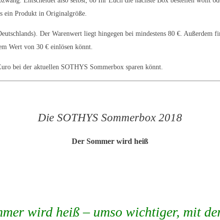
zwang. Entscheidet also selbst, ob Ihr Euch die nächste Box bestellen wollt od
 ein Produkt in Originalgröße.
b Deutschlands). Der Warenwert liegt hingegen bei mindestens 80 €. Außerdem fi
m Wert von 30 € einlösen könnt.
5 Euro bei der aktuellen SOTHYS Sommerbox sparen könnt.
Die SOTHYS Sommerbox 2018
Der Sommer wird heiß
mer wird heiß – umso wichtiger, mit de