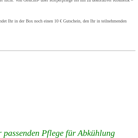
er nicht. Von Gesichts- über Körperpflege bis hin zu dekorativer Kosmetik –
ndet Ihr in der Box noch einen 10 € Gutschein, den Ihr in teilnehmenden
r passenden Pflege für Abkühlung