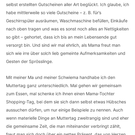
selbst erstellten Gutscheinen aller Art beglückt. Ich glaube, ich
habe mittlerweile so viele Gutscheine – z. B. für’s
Geschirrspüler ausräumen, Waschmaschine befüllen, Einkäufe
nach oben tragen und was es sonst noch alles an Nettigkeiten
so gibt – gehortet, dass ich bis an mein Lebensende gut
versorgt bin. Und sind wir mal ehrlich, als Mama freut man
sich wie irre über solch lieb gemeinte Aufmerksamkeiten und
Gesten der Sprösslinge.
Mit meiner Ma und meiner Schwiema handhabe ich den
Muttertag ganz unterschiedlich. Mal gehen wir gemeinsam
zum Essen, mal schenke ich ihnen einen Mama-Tochter
Shopping-Tag, bei dem sie sich dann selbst etwas Hübsches
aussuchen dürfen, um nur einige Beispiele zu nennen. Auch
wenn materielle Dinge an Muttertag zweitrangig sind und eher
die gemeinsame Zeit, die man miteinander verbringt zählt,
freut man sich doch über ein nettes Präsent, das von Herzen