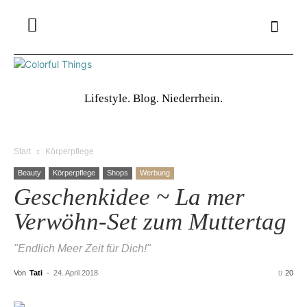
Lifestyle. Blog. Niederrhein.
Start
Körperpflege
Beauty
Körperpflege
Shops
Werbung
Geschenkidee ~ La mer
Verwöhn-Set zum Muttertag
"Endlich Meer Zeit für Dich!"
Von
Tati
-
24. April 2018
20