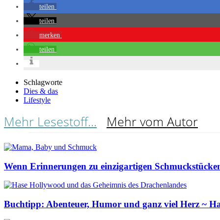
teilen
teilen
merken
teilen
Schlagworte
Dies & das
Lifestyle
Mehr Lesestoff...
Mehr vom Autor
Wenn Erinnerungen zu einzigartigen Schmuckstück
Buchtipp: Abenteuer, Humor und ganz viel Herz ~ H