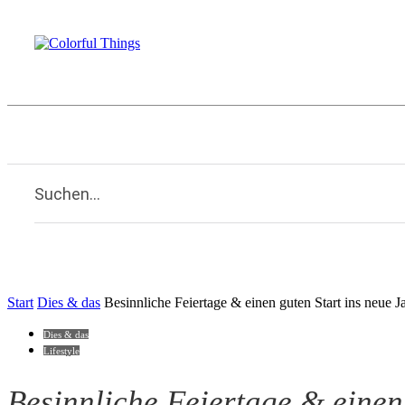
Beauty
Familie
Kulinarisches
Li
Home
Suchen...
Start
Dies & das
Besinnliche Feiertage & einen guten Start ins neue J
Dies & das
Lifestyle
Besinnliche Feiertage & einen