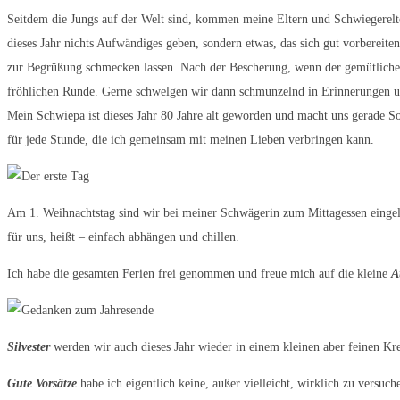
Seitdem die Jungs auf der Welt sind, kommen meine Eltern und Schwiegerelte
dieses Jahr nichts Aufwändiges geben, sondern etwas, das sich gut vorbereit
zur Begrüßung schmecken lassen. Nach der Bescherung, wenn der gemütliche T
fröhlichen Runde. Gerne schwelgen wir dann schmunzelnd in Erinnerungen un
Mein Schwiepa ist dieses Jahr 80 Jahre alt geworden und macht uns gerade S
für jede Stunde, die ich gemeinsam mit meinen Lieben verbringen kann.
Am 1. Weihnachtstag sind wir bei meiner Schwägerin zum Mittagessen eingel
für uns, heißt – einfach abhängen und chillen.
Ich habe die gesamten Ferien frei genommen und freue mich auf die kleine
A
Silvester
werden wir auch dieses Jahr wieder in einem kleinen aber feinen Kre
Gute Vorsätze
habe ich eigentlich keine, außer vielleicht, wirklich zu versuc