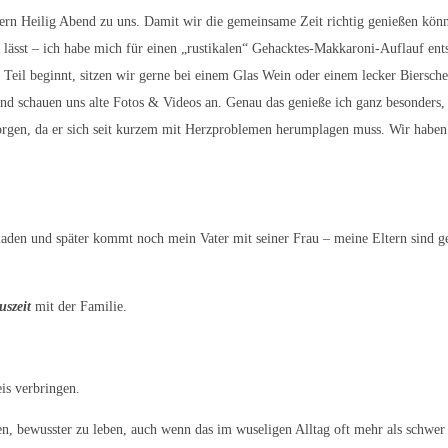
rn Heilig Abend zu uns. Damit wir die gemeinsame Zeit richtig genießen könne
en lässt – ich habe mich für einen „rustikalen“ Gehacktes-Makkaroni-Auflauf e
eil beginnt, sitzen wir gerne bei einem Glas Wein oder einem lecker Biersch
d schauen uns alte Fotos & Videos an. Genau das genieße ich ganz besonders,
orgen, da er sich seit kurzem mit Herzproblemen herumplagen muss. Wir haben 
aden und später kommt noch mein Vater mit seiner Frau – meine Eltern sind g
uszeit
mit der Familie.
is verbringen.
hen, bewusster zu leben, auch wenn das im wuseligen Alltag oft mehr als schwer 