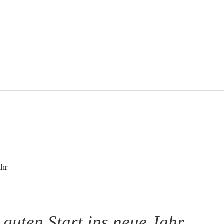
festyle
On Tour
Mehr
ahr
 guten Start ins neue Jahr