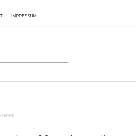
T
IMPRESSUM
risches
Lifestyle
On Tour
Mehr
kosmetik