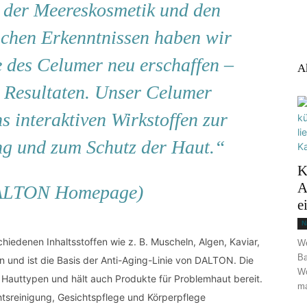
 der Meereskosmetik und den
ichen Erkenntnissen haben wir
e des Celumer neu erschaffen –
A
 Resultaten. Unser Celumer
s interaktiven Wirkstoffen zur
ng und zum Schutz der Haut.“
K
A
DALTON Homepage)
e
N
hiedenen Inhaltsstoffen wie z. B. Muscheln, Algen, Kaviar,
We
Ba
und ist die Basis der Anti-Aging-Linie von DALTON. Die
Wo
n Hauttypen und hält auch Produkte für Problemhaut bereit.
ma
htsreinigung, Gesichtspflege und Körperpflege