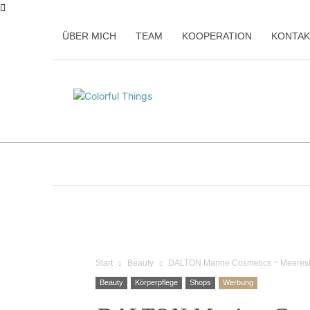
ÜBER MICH
TEAM
KOOPERATION
KONTAK
Home
Beauty
Familie
Kulina
Start
Beauty
DALTON Marine Cosmetics ~ Meeres
Beauty
Körperpflege
Shops
Werbung