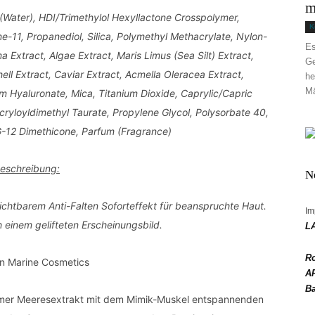
m
(Water), HDI/Trimethylol Hexyllactone Crosspolymer,
K
ne-11, Propanediol, Silica, Polymethyl Methacrylate, Nylon-
Es
 Extract, Algae Extract, Maris Limus (Sea Silt) Extract,
Ge
ll Extract, Caviar Extract, Acmella Oleracea Extract,
he
Mä
 Hyaluronate, Mica, Titanium Dioxide, Caprylic/Capric
ryloyldimethyl Taurate, Propylene Glycol, Polysorbate 40,
-12 Dimethicone, Parfum (Fragrance)
eschreibung:
N
ichtbarem Anti-Falten Soforteffekt für beanspruchte Haut.
Im
 einem gelifteten Erscheinungsbild.
LA
R
AR
B
Celumer Meeresextrakt mit dem Mimik-Muskel entspannenden