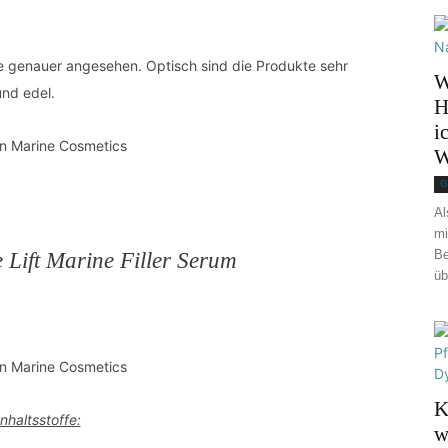
ie genauer angesehen. Optisch sind die Produkte sehr
W
und edel.
H
i
W
G
Al
mi
Be
Lift Marine Filler Serum
üb
K
Inhaltsstoffe:
w