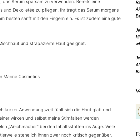
n, das Serum sparsam zu verwenden. Bereits eine
Ra
AR
s und Dekolletée zu pflegen. Ihr tragt das Serum morgens
B
m besten sanft mit den Fingern ein. Es ist zudem eine gute
J
Hi
Mischhaut und strapazierte Haut geeignet.
wi
J
AR
B
W
ch kurzer Anwendungszeit fühlt sich die Haut glatt und
leiner wirken und selbst meine Stirnfalten werden
ielen „Weichmacher“ bei den Inhaltsstoffen ins Auge. Viele
F
tlerweile stehe ich ihnen zwar noch kritisch gegenüber,