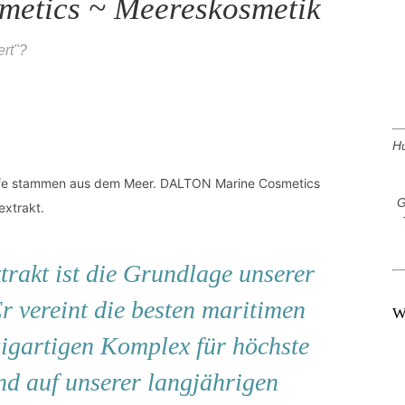
etics ~ Meereskosmetik
ert"?
Hu
toffe stammen aus dem Meer. DALTON Marine Cosmetics
G
extrakt.
rakt ist die Grundlage unserer
r vereint die besten maritimen
W
zigartigen Komplex für höchste
d auf unserer langjährigen