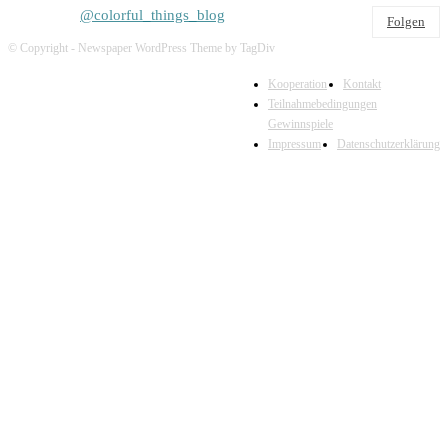
@colorful_things_blog
Folgen
2.722
Follower
© Copyright - Newspaper WordPress Theme by TagDiv
Kooperation
Kontakt
Teilnahmebedingungen
Gewinnspiele
Impressum
Datenschutzerklärung